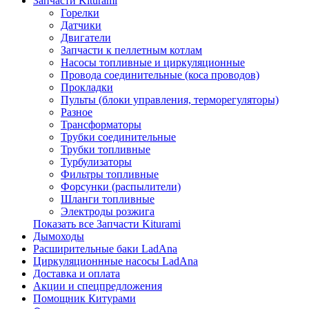
Запчасти Kiturami
Горелки
Датчики
Двигатели
Запчасти к пеллетным котлам
Насосы топливные и циркуляционные
Провода соединительные (коса проводов)
Прокладки
Пульты (блоки управления, терморегуляторы)
Разное
Трансформаторы
Трубки соединительные
Трубки топливные
Турбулизаторы
Фильтры топливные
Форсунки (распылители)
Шланги топливные
Электроды розжига
Показать все Запчасти Kiturami
Дымоходы
Расширительные баки LadAna
Циркуляционнные насосы LadAna
Доставка и оплата
Акции и спецпредложения
Помощник Китурами