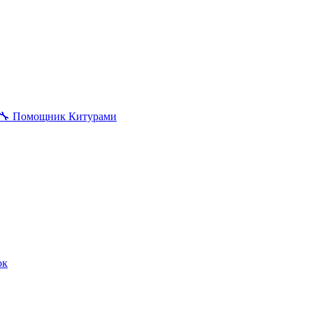
🔧
Помощник Китурами
ок