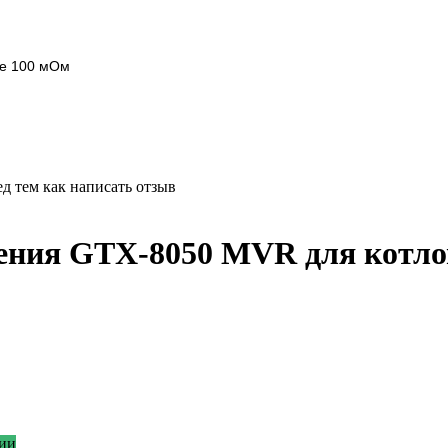
ее 100 мОм
д тем как написать отзыв
вления GTX-8050 MVR для котл
ии