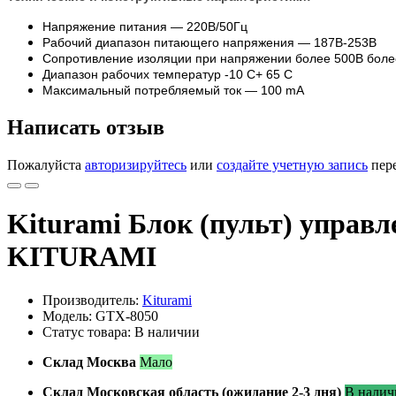
Напряжение питания — 220В/50Гц
Рабочий диапазон питающего напряжения — 187В-253В
Сопротивление изоляции при напряжении более 500В бол
Диапазон рабочих температур -10 С+ 65 С
Максимальный потребляемый ток — 100 mA
Написать отзыв
Пожалуйста
авторизируйтесь
или
создайте учетную запись
пере
Kiturami Блок (пульт) упра
KITURAMI
Производитель:
Kiturami
Модель: GTX-8050
Статус товара: В наличии
Склад Москва
Мало
Склад Московская область (ожидание 2-3 дня)
В налич