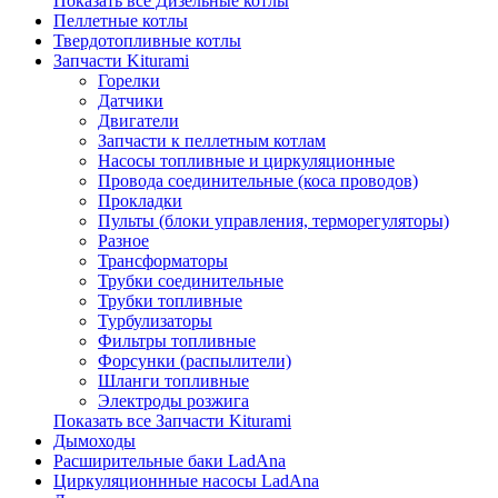
Показать все Дизельные котлы
Пеллетные котлы
Твердотопливные котлы
Запчасти Kiturami
Горелки
Датчики
Двигатели
Запчасти к пеллетным котлам
Насосы топливные и циркуляционные
Провода соединительные (коса проводов)
Прокладки
Пульты (блоки управления, терморегуляторы)
Разное
Трансформаторы
Трубки соединительные
Трубки топливные
Турбулизаторы
Фильтры топливные
Форсунки (распылители)
Шланги топливные
Электроды розжига
Показать все Запчасти Kiturami
Дымоходы
Расширительные баки LadAna
Циркуляционнные насосы LadAna