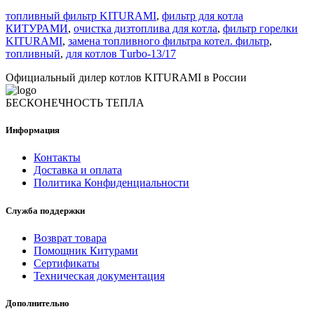
топливный фильтр KITURAMI
,
фильтр для котла
КИТУРАМИ
,
очистка дизтоплива для котла
,
фильтр горелки
KITURAMI
,
замена топливного фильтра котел. фильтр
,
топливный
,
для котлов Тurbo-13/17
Официальный дилер котлов KITURAMI в России
БЕСКОНЕЧНОСТЬ ТЕПЛА
Информация
Контакты
Доставка и оплата
Политика Конфиденциальности
Служба поддержки
Возврат товара
Помощник Китурами
Сертификаты
Техническая документация
Дополнительно