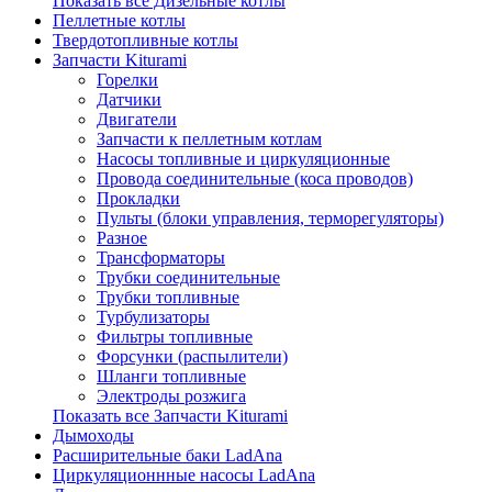
Показать все Дизельные котлы
Пеллетные котлы
Твердотопливные котлы
Запчасти Kiturami
Горелки
Датчики
Двигатели
Запчасти к пеллетным котлам
Насосы топливные и циркуляционные
Провода соединительные (коса проводов)
Прокладки
Пульты (блоки управления, терморегуляторы)
Разное
Трансформаторы
Трубки соединительные
Трубки топливные
Турбулизаторы
Фильтры топливные
Форсунки (распылители)
Шланги топливные
Электроды розжига
Показать все Запчасти Kiturami
Дымоходы
Расширительные баки LadAna
Циркуляционнные насосы LadAna