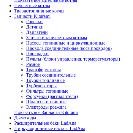
Показать все Дизельные котлы
Пеллетные котлы
Твердотопливные котлы
Запчасти Kiturami
Горелки
Датчики
Двигатели
Запчасти к пеллетным котлам
Насосы топливные и циркуляционные
Провода соединительные (коса проводов)
Прокладки
Пульты (блоки управления, терморегуляторы)
Разное
Трансформаторы
Трубки соединительные
Трубки топливные
Турбулизаторы
Фильтры топливные
Форсунки (распылители)
Шланги топливные
Электроды розжига
Показать все Запчасти Kiturami
Дымоходы
Расширительные баки LadAna
Циркуляционнные насосы LadAna