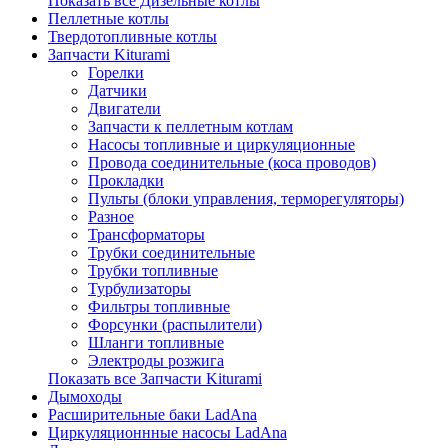
Показать все Дизельные котлы
Пеллетные котлы
Твердотопливные котлы
Запчасти Kiturami
Горелки
Датчики
Двигатели
Запчасти к пеллетным котлам
Насосы топливные и циркуляционные
Провода соединительные (коса проводов)
Прокладки
Пульты (блоки управления, терморегуляторы)
Разное
Трансформаторы
Трубки соединительные
Трубки топливные
Турбулизаторы
Фильтры топливные
Форсунки (распылители)
Шланги топливные
Электроды розжига
Показать все Запчасти Kiturami
Дымоходы
Расширительные баки LadAna
Циркуляционнные насосы LadAna