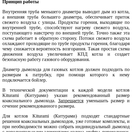
Принцип работы
Внутренняя труба меньшего диаметра выводит дым из котла,
а внешняя труба большего диаметра, обеспечивает приток
свежего воздуха с улицы. Продукты горения, выходящие по
внутренней трубе, способствуют нагреву свежего воздуха,
поступающего навстречу по внешней трубе. Точно также эта
схема работает в обратную сторону. Потоки свежего воздуха
охлаждают проходящие по трубе продукты горения, благодаря
чему снижается вероятность возгорания. Такая простая схема
движения воздуха увеличивает КПД котла и создает
безопасную работу газового оборудования.
Диаметр дымохода для газовых котлов должен подходить по
размерам к патрубку, при помощи которого к нему
подключается бойлер.
В технической документации к каждой модели котлов
Kiturami (Китурами) указан рекомендованный размер
коаксиального дымохода.
Запрещается
уменьшать размер и
сечение рекомендованного размера.
Для котлов Kiturami (Китурами) подходят стандартные
решения коаксиальных дымоходов, уже готовые комплекты, и
при необходимости можно собрать индивидуальный дымоход
с дополнительными элементами: колена, муфты, переходники,